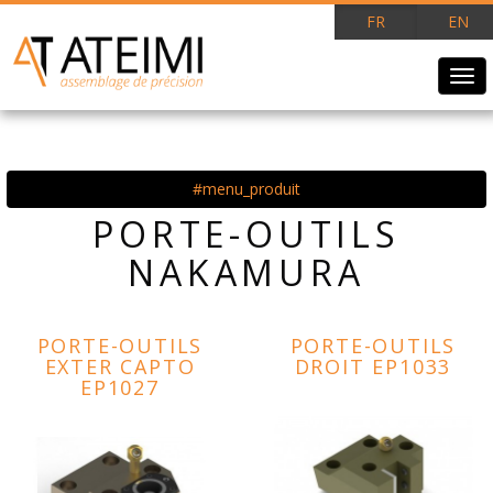
FR
EN
Tog
navi
#menu_produit
PORTE-OUTILS
NAKAMURA
PORTE-OUTILS
PORTE-OUTILS
EXTER CAPTO
DROIT EP1033
EP1027