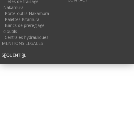
Têtes de fraisage
Nakamura
Porte-outils Nakamura
Palettes Kitamura
Bancs de préréglage
d'outils
Centrales hydrauliques
MENTIONS LÉGALES