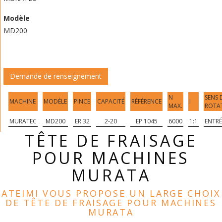
Modèle
MD200
Demande de renseignement
N
SENS 
MACHINE
MODÈLE
PINCE
CAPACITÉ
RÉFÉRENCE
I
MAX.
ROTA
MURATEC
MD200
ER 32
2-20
EP 1045
6000
1:1
ENTRÉ
TÊTE DE FRAISAGE
POUR MACHINES
MURATA
ATEIMI VOUS PROPOSE UN LARGE CHOIX
DE TÊTE DE FRAISAGE POUR MACHINES
MURATA