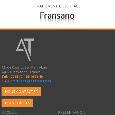
TRAITEMENT DE SURFACE
12 rue Cassiopée - Parc Altaïs
74650 Chavanod - France
Tél. : 00 33 (0)4 50 46 11 40
mail:
CONTACT@ATEIMI.COM
NOUS CONTACTER
PLAN D'ACCÈS
ACCUEIL
PRÉSENTATION