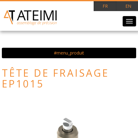
FR
EN
Tog
navi
#menu_produit
TÊTE DE FRAISAGE
EP1015